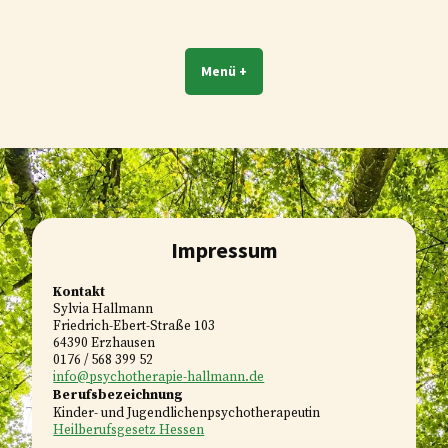
Zum
Inhalt
Psychotherapie Hallmann
Psychotherapie für Kinder und Jugenliche
springen
Menü
+
a
z
u
u
f
g
g
e
e
k
k
l
l
a
a
p
p
p
p
t
Impressum
t
Kontakt
Sylvia Hallmann
Friedrich-Ebert-Straße 103
64390 Erzhausen
0176 / 568 399 52
info@psychotherapie-hallmann.de
Berufs
bezeichnung
Kinder- und Jugendlichen
psychotherapeutin
Heilberufsgesetz Hessen